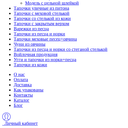
Модель с цельной шлейкой
Тапочки уличные из питона
Тапочки с меховой стелькой
Тапочки со стелькой из кожи
Тапочки с закрытым верхом
Варежки из песца
Тапочки из песца и норки
Тапочки меховые песец+овчина
Чуни из овчины
Тапочки из песца и норки со стеганой стелькой
Войлочная продукция
Угги и тапочки из норки+песца
Тапочки из кожи
О нас
Оплата
Доставка
Как упакованы
Контакты
Каталог
Блог
Личный кабинет