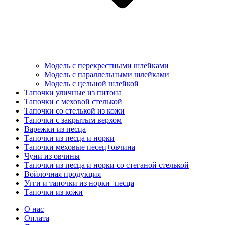
Модель с перекрестными шлейками
Модель с параллельными шлейками
Модель с цельной шлейкой
Тапочки уличные из питона
Тапочки с меховой стелькой
Тапочки со стелькой из кожи
Тапочки с закрытым верхом
Варежки из песца
Тапочки из песца и норки
Тапочки меховые песец+овчина
Чуни из овчины
Тапочки из песца и норки со стеганой стелькой
Войлочная продукция
Угги и тапочки из норки+песца
Тапочки из кожи
О нас
Оплата