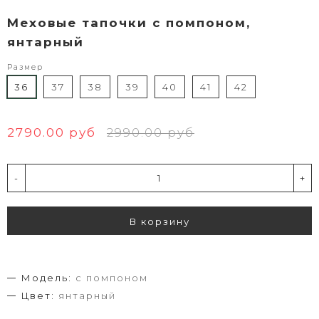
Меховые тапочки c помпоном,
янтарный
Размер
36
37
38
39
40
41
42
2790.00 руб
2990.00 руб
-
+
В корзину
Модель:
с помпоном
Цвет:
янтарный