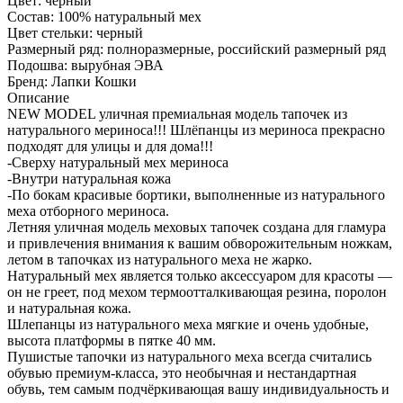
Цвет:
черный
Состав:
100% натуральный мех
Цвет стельки:
черный
Размерный ряд:
полноразмерные, российский размерный ряд
Подошва:
вырубная ЭВА
Бренд:
Лапки Кошки
Описание
NEW MODEL уличная премиальная модель тапочек из
натурального мериноса!!! Шлёпанцы из мериноса прекрасно
подходят для улицы и для дома!!!
-Сверху натуральный мех мериноса
-Внутри натуральная кожа
-По бокам красивые бортики, выполненные из натурального
меха отборного мериноса.
Летняя уличная модель меховых тапочек создана для гламура
и привлечения внимания к вашим обворожительным ножкам,
летом в тапочках из натурального меха не жарко.
Натуральный мех является только аксессуаром для красоты —
он не греет, под мехом термоотталкивающая резина, поролон
и натуральная кожа.
Шлепанцы из натурального меха мягкие и очень удобные,
высота платформы в пятке 40 мм.
Пушистые тапочки из натурального меха всегда считались
обувью премиум-класса, это необычная и нестандартная
обувь, тем самым подчёркивающая вашу индивидуальность и