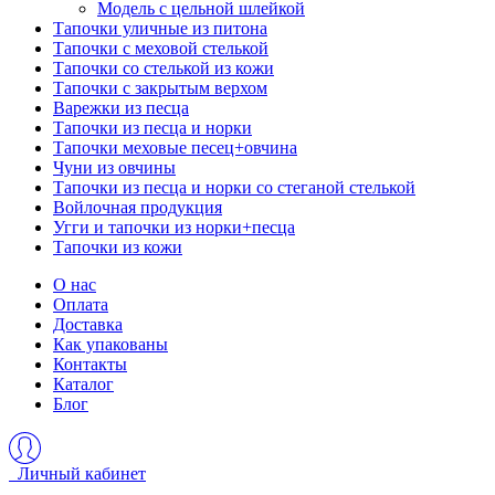
Модель с цельной шлейкой
Тапочки уличные из питона
Тапочки с меховой стелькой
Тапочки со стелькой из кожи
Тапочки с закрытым верхом
Варежки из песца
Тапочки из песца и норки
Тапочки меховые песец+овчина
Чуни из овчины
Тапочки из песца и норки со стеганой стелькой
Войлочная продукция
Угги и тапочки из норки+песца
Тапочки из кожи
О нас
Оплата
Доставка
Как упакованы
Контакты
Каталог
Блог
Личный кабинет