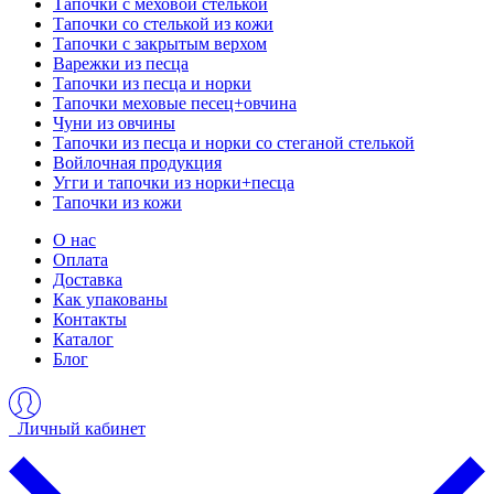
Тапочки с меховой стелькой
Тапочки со стелькой из кожи
Тапочки с закрытым верхом
Варежки из песца
Тапочки из песца и норки
Тапочки меховые песец+овчина
Чуни из овчины
Тапочки из песца и норки со стеганой стелькой
Войлочная продукция
Угги и тапочки из норки+песца
Тапочки из кожи
О нас
Оплата
Доставка
Как упакованы
Контакты
Каталог
Блог
Личный кабинет