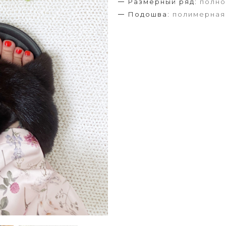
Размерный ряд:
полно
Подошва:
полимерная