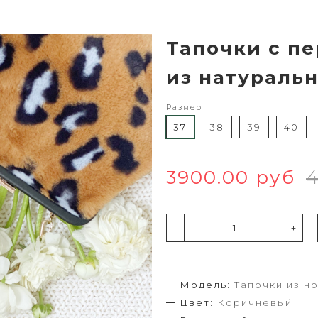
Тапочки с п
из натураль
Размер
37
38
39
40
3900.00 руб
4
-
+
Модель:
Тапочки из н
Цвет:
Коричневый