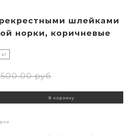
ерекрестными шлейками
ной норки, коричневые
41
500.00 руб
В корзину
орки