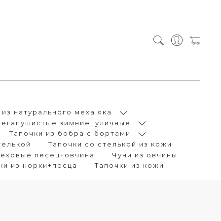
 из натурального меха яка
Мегапушистые зимние, уличные
Тапочки из бобра с бортами
телькой
Тапочки со стелькой из кожи
меховые песец+овчина
Чуни из овчины
чки из норки+песца
Тапочки из кожи