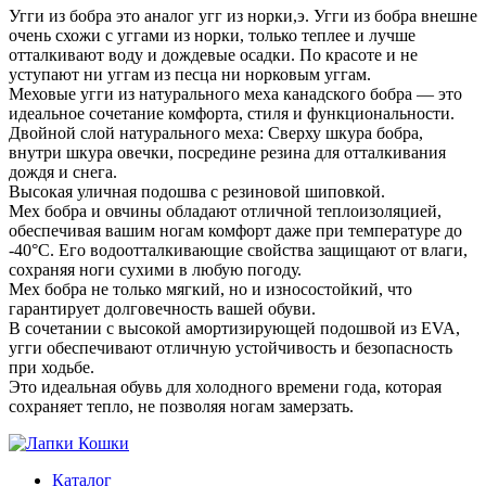
Угги из бобра это аналог угг из норки,э. Угги из бобра внешне
очень схожи с уггами из норки, только теплее и лучше
отталкивают воду и дождевые осадки. По красоте и не
уступают ни уггам из песца ни норковым уггам.
Меховые угги из натурального меха канадского бобра — это
идеальное сочетание комфорта, стиля и функциональности.
Двойной слой натурального меха: Сверху шкура бобра,
внутри шкура овечки, посредине резина для отталкивания
дождя и снега.
Высокая уличная подошва с резиновой шиповкой.
Мех бобра и овчины обладают отличной теплоизоляцией,
обеспечивая вашим ногам комфорт даже при температуре до
-40°C. Его водоотталкивающие свойства защищают от влаги,
сохраняя ноги сухими в любую погоду.
Мех бобра не только мягкий, но и износостойкий, что
гарантирует долговечность вашей обуви.
В сочетании с высокой амортизирующей подошвой из EVA,
угги обеспечивают отличную устойчивость и безопасность
при ходьбе.
Это идеальная обувь для холодного времени года, которая
сохраняет тепло, не позволяя ногам замерзать.
Каталог