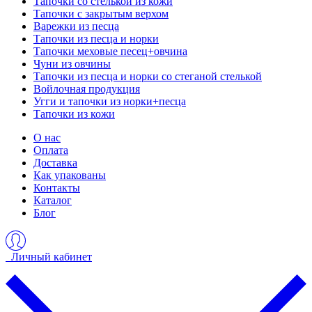
Тапочки со стелькой из кожи
Тапочки с закрытым верхом
Варежки из песца
Тапочки из песца и норки
Тапочки меховые песец+овчина
Чуни из овчины
Тапочки из песца и норки со стеганой стелькой
Войлочная продукция
Угги и тапочки из норки+песца
Тапочки из кожи
О нас
Оплата
Доставка
Как упакованы
Контакты
Каталог
Блог
Личный кабинет