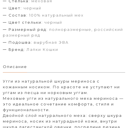
Стелька:
меховая
Цвет:
черный
Состав:
100% натуральный мех
Цвет стельки:
черный
Размерный ряд:
полноразмерные, российский
размерный ряд
Подошва:
вырубная ЭВА
Бренд:
Лапки Кошки
Описание
Угги из натуральной шкуры мериноса с
кожанным носиком. По красоте не уступают ни
уггам из песца ни норковым уггам.
Меховые угги из натурального меха мериноса —
это идеальное сочетание комфорта, стиля и
функциональности.
Двойной слой натурального меха: сверху шкура
мериноса, носик из натурадьной кожи, внутри
шкура дагестанской овечки, посредине резина