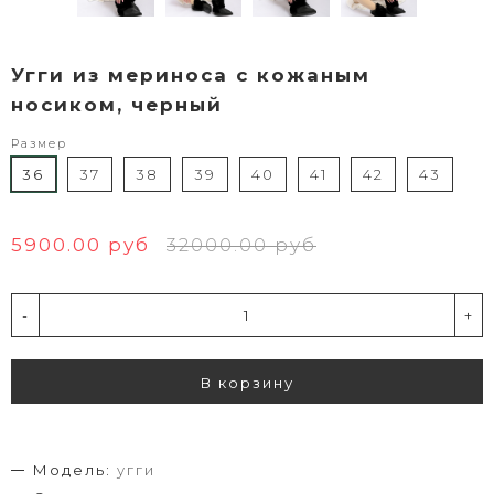
Угги из мериноса с кожаным
носиком, черный
Размер
36
37
38
39
40
41
42
43
5900.00 руб
32000.00 руб
-
+
В корзину
Модель:
угги