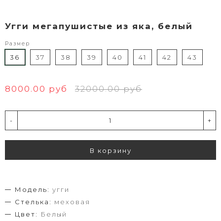
Угги мегапушистые из яка, белый
Размер
36
37
38
39
40
41
42
43
8000.00 руб
32000.00 руб
-
+
В корзину
Модель:
угги
Стелька:
меховая
Цвет:
Белый