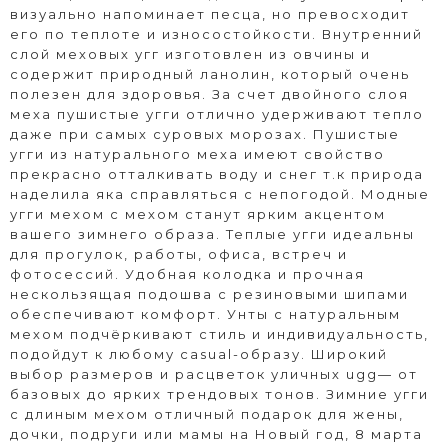
визуально напоминает песца, но превосходит
его по теплоте и износостойкости. Внутренний
слой меховых угг изготовлен из овчины и
содержит природный ланолин, который очень
полезен для здоровья. За счет двойного слоя
меха пушистые угги отлично удерживают тепло
даже при самых суровых морозах. Пушистые
угги из натурального меха имеют свойство
прекрасно отталкивать воду и снег т.к природа
наделила яка справляться с непогодой. Модные
угги мехом с мехом станут ярким акцентом
вашего зимнего образа. Теплые угги идеальны
для прогулок, работы, офиса, встреч и
фотосессий. Удобная колодка и прочная
нескользящая подошва с резиновыми шипами
обеспечивают комфорт. Унты с натуральным
мехом подчёркивают стиль и индивидуальность,
подойдут к любому casual-образу. Широкий
выбор размеров и расцветок уличных ugg— от
базовых до ярких трендовых тонов. Зимние угги
с длиным мехом отличный подарок для жены,
дочки, подруги или мамы на Новый год, 8 марта