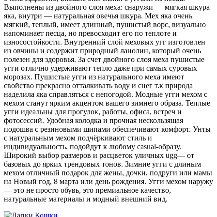
Выполнены из двойного слоя меха: снаружи — мягкая шкура
яка, внутри — натуральная овечья шкура. Мех яка очень
мягкий, теплый, имеет длинный, пушистый ворс, визуально
напоминает песца, но превосходит его по теплоте и
износостойкости. Внутренний слой меховых угг изготовлен
из овчины и содержит природный ланолин, который очень
полезен для здоровья. За счет двойного слоя меха пушистые
угги отлично удерживают тепло даже при самых суровых
морозах. Пушистые угги из натурального меха имеют
свойство прекрасно отталкивать воду и снег т.к природа
наделила яка справляться с непогодой. Модные угги мехом с
мехом станут ярким акцентом вашего зимнего образа. Теплые
угги идеальны для прогулок, работы, офиса, встреч и
фотосессий. Удобная колодка и прочная нескользящая
подошва с резиновыми шипами обеспечивают комфорт. Унты
с натуральным мехом подчёркивают стиль и
индивидуальность, подойдут к любому casual-образу.
Широкий выбор размеров и расцветок уличных ugg— от
базовых до ярких трендовых тонов. Зимние угги с длиным
мехом отличный подарок для жены, дочки, подруги или мамы
на Новый год, 8 марта или день рождения. Угги мехом наружу
— это не просто обувь, это премиальное качество,
натуральные материалы и модный внешний вид.