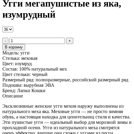
Угги мегапушистые из яка,
изумрудный
-
+
В корзину
Модель:
угги
Стелька:
меховая
Цвет:
изумруд
Состав:
100% натуральный мех
Цвет стельки:
черный
Размерный ряд:
полноразмерные, российский размерный ряд
Подошва:
вырубная ЭВА
Бренд:
Лапки Кошки
Описание
Эксклюзивные женские угги мехом наружу выполнены из
натурального меха яка. Меховые угги — не просто зимняя
обувь, а настоящая находка для ценительниц стиля и качества.
Эти пушистые угги — идеальный выбор для морозной зимы и
прохладной осени. Угги из натурального меха смотрятся
очень эффектно, внешне они схожи с уггами из песца.