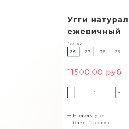
Угги натурал
ежевичный
Размер
36
37
38
39
11500.00 руб
-
+
Модель:
угги
Цвет:
Ежевика