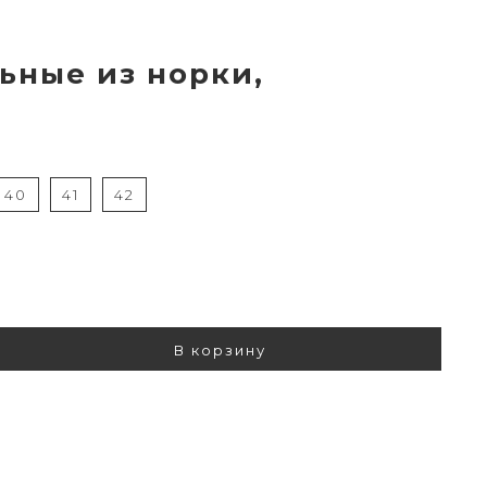
ьные из норки,
40
41
42
В корзину