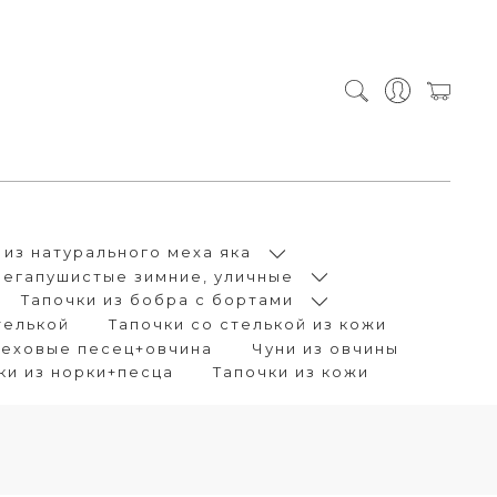
 из натурального меха яка
Мегапушистые зимние, уличные
Тапочки из бобра с бортами
телькой
Тапочки со стелькой из кожи
меховые песец+овчина
Чуни из овчины
чки из норки+песца
Тапочки из кожи