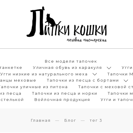
Все модели тапочек
танкетке
Уличная обувь из каракуля
Угги
Угги низкие из натурального меха
Тапочки 
анцы меховые
Тапочки из песца с бортами
Тапочки уличные из питона
Тапочки с меховой с
из песца
Тапочки из песца и норки
Тапочки 
 стелькой
Войлочная продукция
Угги и тапо
Главная
Блог
тег 3