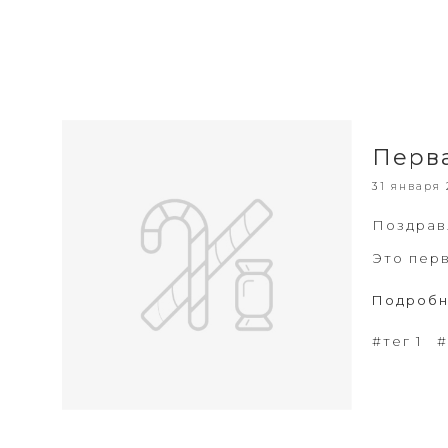
Перва
31 января 
Поздрав
Это перв
Подроб
#тег 1
#