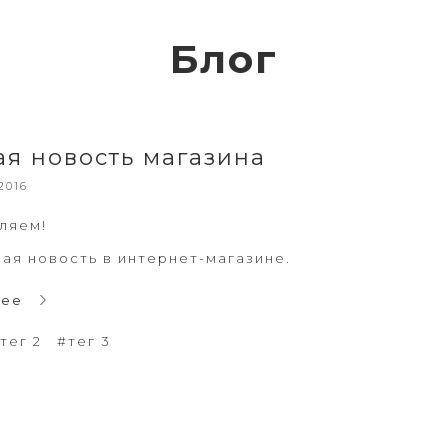
Блог
я новость магазина
2016
ляем!
ая новость в интернет-магазине.
нее
тег 2
#тег 3