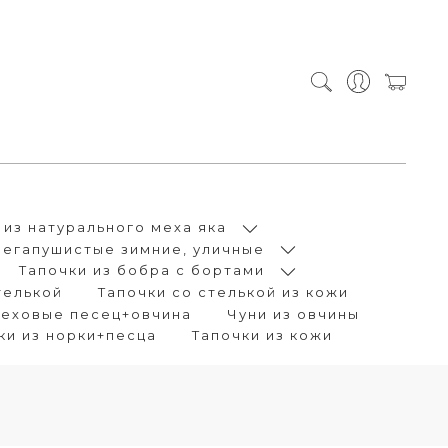
 из натурального меха яка
Мегапушистые зимние, уличные
Тапочки из бобра с бортами
телькой
Тапочки со стелькой из кожи
меховые песец+овчина
Чуни из овчины
чки из норки+песца
Тапочки из кожи